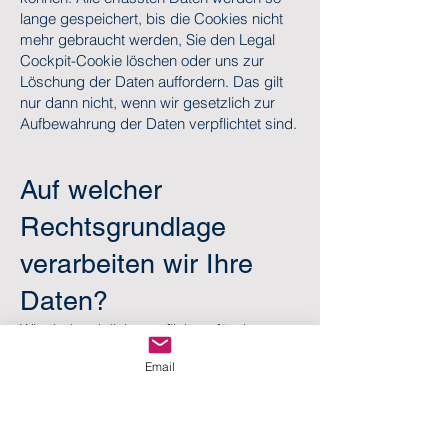
lange gespeichert, bis die Cookies nicht
mehr gebraucht werden, Sie den Legal
Cockpit-Cookie löschen oder uns zur
Löschung der Daten auffordern. Das gilt
nur dann nicht, wenn wir gesetzlich zur
Aufbewahrung der Daten verpflichtet sind.
Auf welcher
Rechtsgrundlage
verarbeiten wir Ihre
Daten?
Wir sind rechtlich verpflichtet, für den
Einsatz bestimmter Cookies die
Email
Einwilligung unserer Webseitenbesucher
einzuholen. Um diese Pflicht zu erfüllen,
setzen wir Legal Cockpit ein.
Rechtsgrundlage der Datenverarbeitung